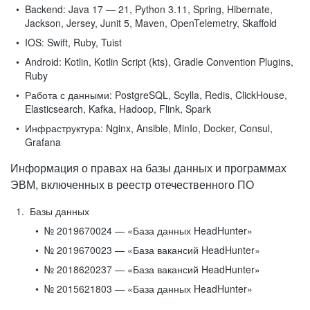
Backend:
Java 17 — 21, Python 3.11, Spring, Hibernate,
Jackson, Jersey, Junit 5, Maven, OpenTelemetry, Skaffold
IOS:
Swift, Ruby, Tuist
Android:
Kotlin, Kotlin Script (kts), Gradle Convention Plugins,
Ruby
Работа с данными:
PostgreSQL, Scylla, Redis, ClickHouse,
Elasticsearch, Kafka, Hadoop, Flink, Spark
Инфраструктура:
Nginx, Ansible, MinIo, Docker, Consul,
Grafana
Информация о правах на базы данных и программах
ЭВМ, включенных в реестр отечественного ПО
Базы данных
№ 2019670024 — «База данных HeadHunter»
№ 2019670023 — «База вакансий HeadHunter»
№ 2018620237 — «База вакансий HeadHunter»
№ 2015621803 — «База данных HeadHunter»