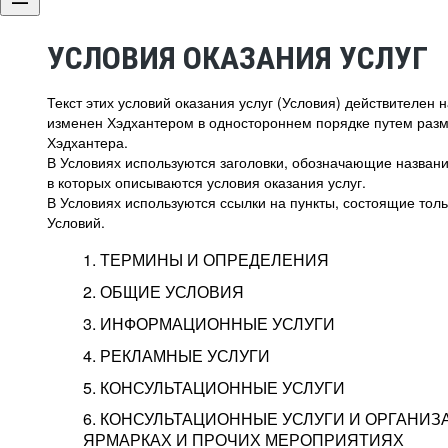
УСЛОВИЯ ОКАЗАНИЯ УСЛУГ
Текст этих условий оказания услуг (Условия) действителен
изменен Хэдхантером в одностороннем порядке путем раз
Хэдхантера.
В Условиях используются заголовки, обозначающие название
в которых описываются условия оказания услуг.
В Условиях используются ссылки на пункты, состоящие тольк
Условий.
1. ТЕРМИНЫ И ОПРЕДЕЛЕНИЯ
2. ОБЩИЕ УСЛОВИЯ
3. ИНФОРМАЦИОННЫЕ УСЛУГИ
1.1. Хэдхантер, или
Хэдхантер, ООО «Хэдх
4. РЕКЛАМНЫЕ УСЛУГИ
HeadHunter, или
г. Москва, внутригор
2.1. Типы и статусы регистрации
5. КОНСУЛЬТАЦИОННЫЕ УСЛУГИ
Исполнитель
Тверской,
2-я
Брестска
Типы регистрации
3.1. Предоставление доступа к базе данн
2.2. Активация услуг
6. КОНСУЛЬТАЦИОННЫЕ УСЛУГИ И ОРГАНИЗ
о трудоустройстве с возможностью просмо
Описание и активация
ЯРМАРКАХ И ПРОЧИХ МЕРОПРИЯТИЯХ
Хэдхантер — администра
2.1.1. Заказчику может быть присвоен один
4.0. Общие условия оказания рекламных ус