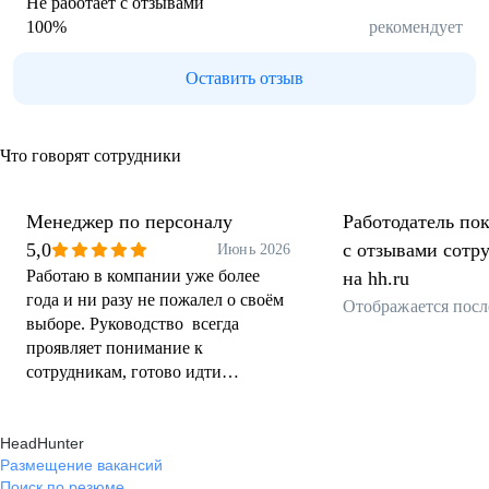
Не работает с отзывами
100
%
рекомендует
Оставить отзыв
Что говорят сотрудники
Менеджер по персоналу
Работодатель пок
5,0
с отзывами сотр
Июнь 2026
Работаю в компании уже более
на hh.ru
года и ни разу не пожалел о своём
Отображается посл
выборе. Руководство всегда
проявляет понимание к
сотрудникам, готово идти
навстречу в сложных ситуациях.
Атмосфера в коллективе очень
HeadHunter
дружелюбная, все помогают друг
Размещение вакансий
другу и делятся опытом. Условия
Поиск по резюме