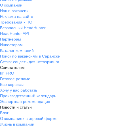
труда полностью соответствуют
О компании
заявленным: удобное рабочее
Наши вакансии
место, всё необходимое
Реклама на сайте
оборудование предоставляется.
Требования к ПО
График работы соблюдается.
Безопасный HeadHunter
ЗАРПЛАТУ выплачивают
HeadHunter API
вовремя, без задержек.
Партнерам
Предусмотрены премии за
Инвесторам
Каталог компаний
достижение целей. Рекомендую
Поиск по вакансиям в Саранске
эту компанию как надёжного
Сетка: соцсеть для нетворкинга
работодателя, который заботится о
Соискателям
своих сотрудниках и создаёт все
hh PRO
условия для профессионального
Готовое резюме
роста.
Все сервисы
Хочу у вас работать
Производственный календарь
Экспертная рекомендация
Новости и статьи
Блог
О компаниях в игровой форме
Жизнь в компании