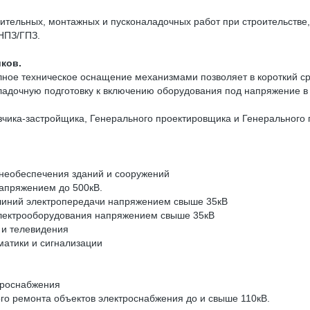
тельных, монтажных и пусконаладочных работ при строительстве, 
 НПЗ/ГПЗ.
ков.
ное техническое оснащение механизмами позволяет в короткий ср
ладочную подготовку к включению оборудования под напряжение в
ика-застройщика, Генерального проектировщика и Генерального п
знеобеспечения зданий и сооружений
апряжением до 500кВ.
 линий электропередачи напряжением свыше 35кВ
лектрооборудования напряжением свыше 35кВ
 и телевидения
матики и сигнализации
троснабжения
ого ремонта объектов электроснабжения до и свыше 110кВ.