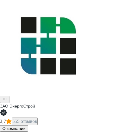
ЗАО
ЭнергоСтрой
3,7
555 отзывов
О компании