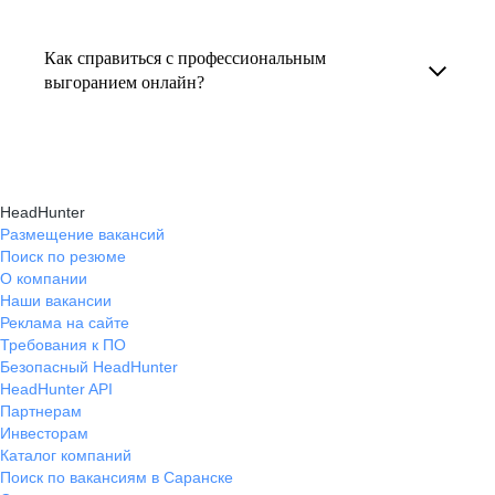
Консультация по выгоранию на работе
индивидуальные консультации онлайн.
текущем месте работы и о том, кому он будет
помогает понять причины эмоционального
полезен, с какими запросами работает.
Как справиться с профессиональным
истощения, разработать персональный план
выгоранием онлайн?
Вы точно найдёте того, кто вам нужен!
восстановления и снова обрести энергию
На платформе hh.ru вы можете получить
и мотивацию в профессиональной
онлайн-консультации экспертов, которые
деятельности.
научат вас эффективно справляться
HeadHunter
с профессиональным выгоранием,
Размещение вакансий
Поиск по резюме
восстанавливать баланс и достигать карьерных
О компании
целей без стресса.
Наши вакансии
Реклама на сайте
Требования к ПО
Безопасный HeadHunter
HeadHunter API
Партнерам
Инвесторам
Каталог компаний
Поиск по вакансиям в Саранске