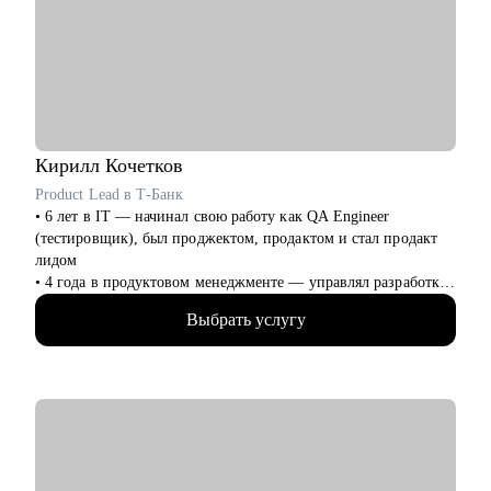
путь в IT и Product Managment.
• Product Manager, Product Owner, BizDev, Project Manager (от
Junior до Lead).
• Руководителям смежных подразделений.
Кирилл
Кочетков
Product Lead в Т-Банк
• 6 лет в IT — начинал свою работу как QA Engineer
(тестировщик), был проджектом, продактом и стал продакт
лидом
• 4 года в продуктовом менеджменте — управлял разработкой
и смежными командами как в стартапе, так и в бигтехе
Выбрать услугу
• Отлично понимаю весь цикл разработки от идеи до ее
реализации
• "Проповедую" result-oriented подход менеджмента
С чем помогу:
• Сделать резюме, которое отлично раскрывает ваши
ценности и достижения и привлекает нужных работодателей
• Подготовиться к собеседованию