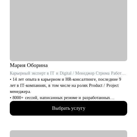
Мария
Оборина
Карьерный эксперт в IT и Digital / Менеджер Стрима Работодателей в Сетке от hh.ru / ex- Яндекс Практикум, Островок!
• 14 лет опыта в карьерном и HR-консалтинге, последние 9
лет в IT-компаниях, в том числе на ролях Product / Project
менеджера.
• 8000+ сессий, написанных резюме и разработанных
карьерных планов по переходу в новую профессию и
Выбрать услугу
эффективному поиску работы, в том числе в IT.
• Более 5000 успешных трудоустройств: мои клиенты
работают в Яндекс, Озон, ВК, Авито, Циан, Сбер, Т-банк,
Марс и тд.
• 3 раза сменила карьерный вектор и перешла в IT, поделюсь