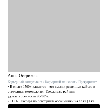
• Презентовать себя и свои достижения
• Составить план развития в текущей роли
• Составить план по переходу в другую роль
• Помочь с адаптацией на новом месте работы
• Обсудить и помочь решить сложный кейс в B2B продукте
Кому могу помочь:
• Product Manager'ам
• Project Manager'ам
• Бизнес-аналитикам
• Тестировщикам
• Людям, делающим первые шаги в IT
Анна
Острикова
Карьерный консультант / Карьерный психолог / Профориентолог / Резюмерайтер
• В опыте 1500+ клиентов - это тысячи решенных кейсов и
отточенная методология. Удерживаю рейтинг
удовлетворенности 90-98%.
• ТОП-1 эксперт по повторным обращениям на hh.ru (1 кв.
2025), ТОП-3 по популярности (1 кв. 2025), ТОП-5 по