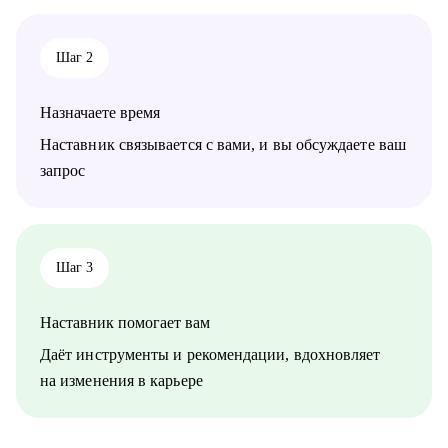
направлений:
• продажи, сопровождение продаж
• административный персонал
Шаг 2
• индустрия красоты, фитнес
• организация мероприятий
• туризм, гостеприимство
Назначаете время
• закупки, тендеры
• логистика, ВЭД
Наставник связывается с вами, и вы обсуждаете ваш
• маркетинг, PR
запрос
• образование
• бухгалтерия
• психология
• аналитика
• склад
Шаг 3
• HR
Наставник помогает вам
Жизнь слишком коротка для нелюбимой работы,
записывайтесь!
Даёт инструменты и рекомендации, вдохновляет
на изменения в карьере