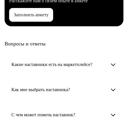
Расскажите нам о своем опыте в анкете
Заполнить анкету
Вопросы и ответы
Какие наставники есть на маркетплейсе?
Карьерные наставники — это HR-
специалисты, карьерные консультанты,
Как мне выбрать наставника?
психологи, резюмерайтеры и менторы.
Умный поиск поможет в три клика выбрать
Менторы работают в ИТ, дизайне, других
наставника для достижения вашей цели.
С чем может помочь наставник?
узкоспециализированных сферах. Они
помогут прокачать навыки, построить