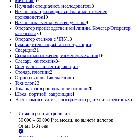
Механик
10
Научный специалист, исследователь
3
Начальник производства, Главный инженер
производства
10
Начальник смены, мастер участка
9
Оператор производственной линии, Кочегар/Оператор
котельной
39
Оператор станков с ЧПУ
13
Руководитель службы эксплуатации
2
Сварщик
31
Сервисный инженер, инженер-механик
16
Слесарь, сантехник
34
Специалист по сертификации
2
Столяр, плотник
2
Стропальщик, Такелажник
5
Технолог
23
Токарь, фрезеровщик, шлифовщик
20
Швея, портной, закройщик
4
Электромонтажник, электромонтер, техник-электрик
35
Инженер по метрологии
50 000
–
60 000
₽
за месяц,
до вычета налогов
Опыт 1-3 года