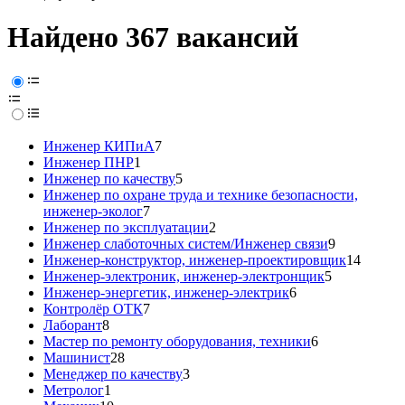
Найдено 367 вакансий
Инженер КИПиА
7
Инженер ПНР
1
Инженер по качеству
5
Инженер по охране труда и технике безопасности,
инженер-эколог
7
Инженер по эксплуатации
2
Инженер слаботочных систем/Инженер связи
9
Инженер-конструктор, инженер-проектировщик
14
Инженер-электроник, инженер-электронщик
5
Инженер-энергетик, инженер-электрик
6
Контролёр ОТК
7
Лаборант
8
Мастер по ремонту оборудования, техники
6
Машинист
28
Менеджер по качеству
3
Метролог
1