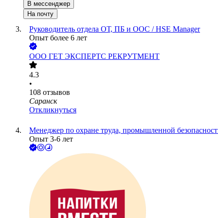
В мессенджер
На почту
Руководитель отдела ОТ, ПБ и ООС / HSE Manager
Опыт более 6 лет
ООО
ГЕТ ЭКСПЕРТС РЕКРУТМЕНТ
4.3
•
108
отзывов
Саранск
Откликнуться
Менеджер по охране труда, промышленной безопасност
Опыт 3-6 лет