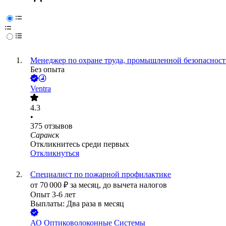
Менеджер по охране труда, промышленной безопасности
Без опыта
Ventra
4.3
•
375
отзывов
Саранск
Откликнитесь среди первых
Откликнуться
Специалист по пожарной профилактике
от
70 000
₽
за месяц,
до вычета налогов
Опыт 3-6 лет
Выплаты: Два раза в месяц
АО
Оптиковолоконные Системы