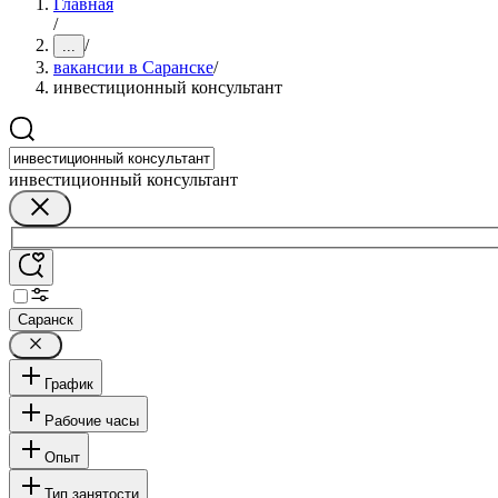
Главная
/
/
...
вакансии в Саранске
/
инвестиционный консультант
инвестиционный консультант
Саранск
График
Рабочие часы
Опыт
Тип занятости