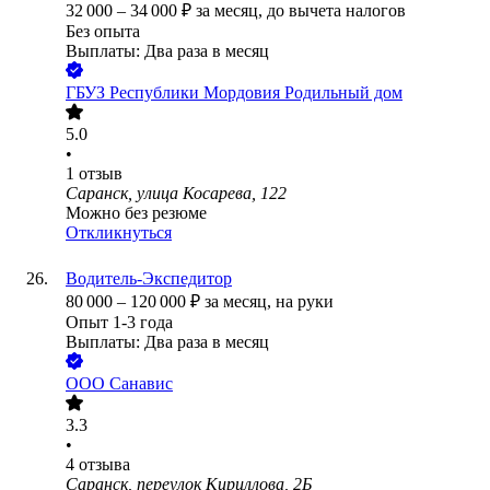
32 000
–
34 000
₽
за месяц,
до вычета налогов
Без опыта
Выплаты: Два раза в месяц
ГБУЗ Республики Мордовия Родильный дом
5.0
•
1
отзыв
Саранск, улица Косарева, 122
Можно без резюме
Откликнуться
Водитель-Экспедитор
80 000
–
120 000
₽
за месяц,
на руки
Опыт 1-3 года
Выплаты: Два раза в месяц
ООО
Санавис
3.3
•
4
отзыва
Саранск, переулок Кириллова, 2Б