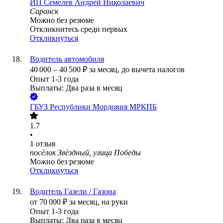
ИП
Семелев Андрей Николаевич
Саранск
Можно без резюме
Откликнитесь среди первых
Откликнуться
Водитель автомобиля
40 000
–
40 500
₽
за месяц,
до вычета налогов
Опыт 1-3 года
Выплаты: Два раза в месяц
ГБУЗ Республики Мордовия МРКПБ
1.7
•
1
отзыв
посёлок Звёздный, улица Победы
Можно без резюме
Откликнуться
Водитель Газели / Газона
от
70 000
₽
за месяц,
на руки
Опыт 1-3 года
Выплаты: Два раза в месяц