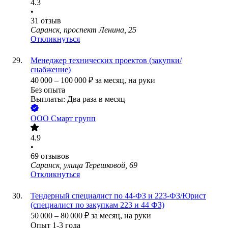
4.3
•
31
отзыв
Саранск, проспект Ленина, 25
Откликнуться
Менеджер технических проектов (закупки/
снабжение)
40 000
–
100 000
₽
за месяц,
на руки
Без опыта
Выплаты: Два раза в месяц
ООО
Смарт групп
4.9
•
69
отзывов
Саранск, улица Терешковой, 69
Откликнуться
Тендерный специалист по 44-ФЗ и 223-ФЗ/Юрист
(специалист по закупкам 223 и 44 ФЗ)
50 000
–
80 000
₽
за месяц,
на руки
Опыт 1-3 года