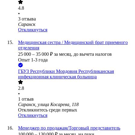
4.8
•
3
отзыва
Саранск
Откликнуться
Медицинская сестра / Медицинский брат приемного
отделения
25 000
–
35 000
₽
за месяц,
до вычета налогов
Опыт 1-3 года
ГБУЗ Республики Мордовия Республиканская
инфекционная клиническая больница
2.8
•
1
отзыв
Саранск, улица Косарева, 118
Откликнитесь среди первых
Откликнуться
Менеджер по продажам/Торговый представитель
100 000
–
130 000
₽
за месяц,
на руки