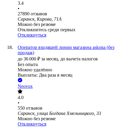
3.4
•
27890
отзывов
Саранск, Кирова, 71А
Можно без резюме
Откликнитесь среди первых
Откликнуться
Оператор входящей линии магазина askona (без
продаж)
до
36 000
₽
за месяц,
до вычета налогов
Без опыта
Можно удалённо
Выплаты: Два раза в месяц
Neovox
4.0
•
550
отзывов
Саранск, улица Богдана Хмельницкого, 33
Можно без резюме
Откликнуться