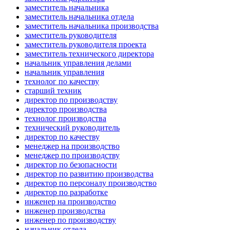
заместитель начальника
заместитель начальника отдела
заместитель начальника производства
заместитель руководителя
заместитель руководителя проекта
заместитель технического директора
начальник управления делами
начальник управления
технолог по качеству
старший техник
директор по производству
директор производства
технолог производства
технический руководитель
директор по качеству
менеджер на производство
менеджер по производству
директор по безопасности
директор по развитию производства
директор по персоналу производство
директор по разработке
инженер на производство
инженер производства
инженер по производству
начальник отдела