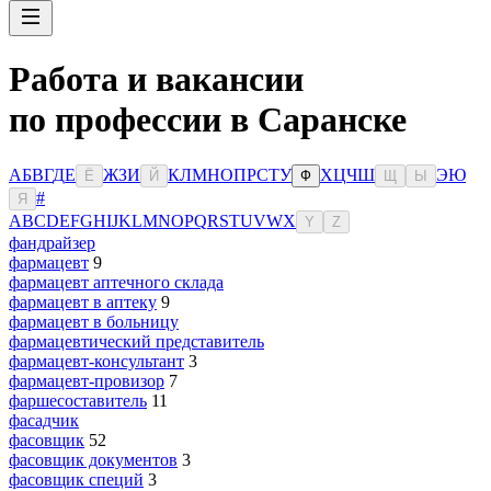
Работа и вакансии
по профессии в Саранске
А
Б
В
Г
Д
Е
Ж
З
И
К
Л
М
Н
О
П
Р
С
Т
У
Х
Ц
Ч
Ш
Э
Ю
Ё
Й
Ф
Щ
Ы
#
Я
A
B
C
D
E
F
G
H
I
J
K
L
M
N
O
P
Q
R
S
T
U
V
W
X
Y
Z
фандрайзер
фармацевт
9
фармацевт аптечного склада
фармацевт в аптеку
9
фармацевт в больницу
фармацевтический представитель
фармацевт-консультант
3
фармацевт-провизор
7
фаршесоставитель
11
фасадчик
фасовщик
52
фасовщик документов
3
фасовщик специй
3