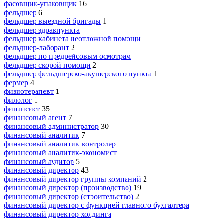
фасовщик-упаковщик
16
фельдшер
6
фельдшер выездной бригады
1
фельдшер здравпункта
фельдшер кабинета неотложной помощи
фельдшер-лаборант
2
фельдшер по предрейсовым осмотрам
фельдшер скорой помощи
2
фельдшер фельдшерско-акушерского пункта
1
фермер
4
физиотерапевт
1
филолог
1
финансист
35
финансовый агент
7
финансовый администратор
30
финансовый аналитик
7
финансовый аналитик-контролер
финансовый аналитик-экономист
финансовый аудитор
5
финансовый директор
43
финансовый директор группы компаний
2
финансовый директор (производство)
19
финансовый директор (строительство)
2
финансовый директор с функцией главного бухгалтера
финансовый директор холдинга