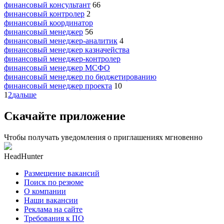
финансовый консультант
66
финансовый контролер
2
финансовый координатор
финансовый менеджер
56
финансовый менеджер-аналитик
4
финансовый менеджер казначейства
финансовый менеджер-контролер
финансовый менеджер МСФО
финансовый менеджер по бюджетированию
финансовый менеджер проекта
10
1
2
дальше
Скачайте приложение
Чтобы получать уведомления о приглашениях мгновенно
HeadHunter
Размещение вакансий
Поиск по резюме
О компании
Наши вакансии
Реклама на сайте
Требования к ПО